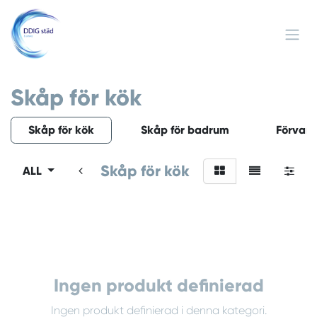
Hoppa till innehåll
Skåp för kök
Skåp för kök
Skåp för badrum
Förvari
Skåp för kök
ALL
Ingen produkt definierad
Ingen produkt definierad i denna kategori.