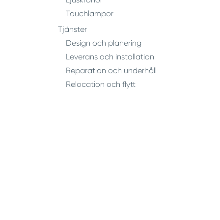
Touchlampor
Tjänster
Design och planering
Leverans och installation
Reparation och underhåll
Relocation och flytt
Multimedia
Verktyg för virtuell design
Verktyg för förstärkt verklighet
Verktyg för utbildning
Vad vi tror