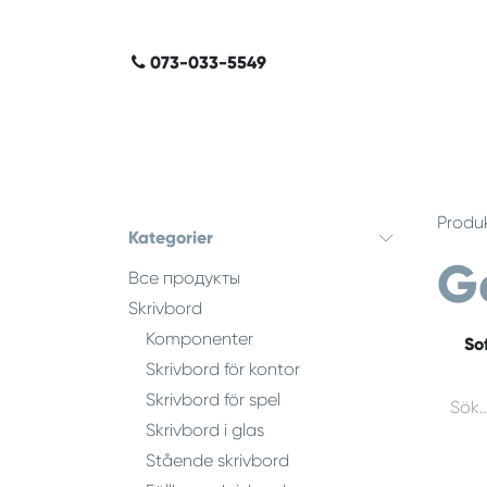
Hoppa till innehåll
​​​​​​​​
073-​0​3​3-​5​549
Produ
Kategorier
G
Все продукты
Skrivbord
Komponenter
So
Skrivbord för kontor
Skrivbord för spel
Skrivbord i glas
Stående skrivbord