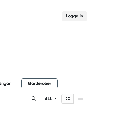
Logga in
ängar
Garderober
ALL