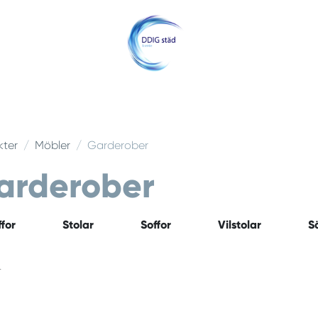
Hem
Om oss
Jobba med oss
Kontakt
Offert
Blogg
kter
Möbler
Garderober
arderober
ffor
Stolar
Soffor
Vilstolar
S