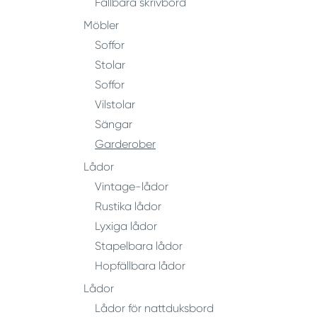
Fällbara skrivbord
Möbler
Soffor
Stolar
Soffor
Vilstolar
Sängar
Garderober
Lådor
Vintage-lådor
Rustika lådor
Lyxiga lådor
Stapelbara lådor
Hopfällbara lådor
Lådor
Lådor för nattduksbord