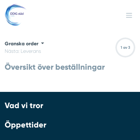
Hoppa till innehåll
Granska order
1 av 3
Nästa: Leverans
Översikt över beställningar
Vad vi tror
Öppettider