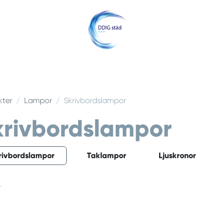
Hem
Om oss
Jobba med oss
Kontakt
Offert
Blogg
kter
Lampor
Skrivbordslampor
krivbordslampor
rivbordslampor
Taklampor
Ljuskronor