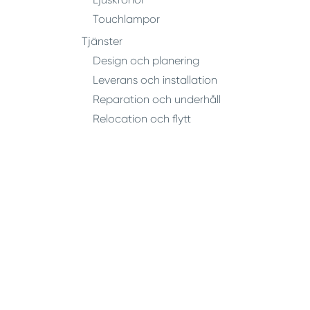
Touchlampor
Tjänster
Design och planering
Leverans och installation
Reparation och underhåll
Relocation och flytt
Multimedia
Verktyg för virtuell design
Verktyg för förstärkt verklighet
Verktyg för utbildning
Vad vi tror