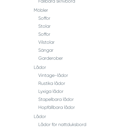
Fällbara skrivbord
Möbler
Soffor
Stolar
Soffor
Vilstolar
Sängar
Garderober
Lådor
Vintage-lådor
Rustika lådor
Lyxiga lådor
Stapelbara lådor
Hopfällbara lådor
Lådor
Lådor för nattduksbord