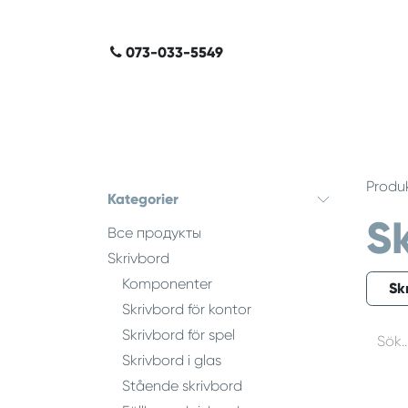
Hoppa till innehåll
​​​​​​​​
073-​0​3​3-​5​549
Produ
Kategorier
S
Все продукты
Skrivbord
Komponenter
Sk
Skrivbord för kontor
Skrivbord för spel
Skrivbord i glas
Stående skrivbord