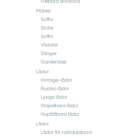
Fällbara skrivbord
Möbler
Soffor
Stolar
Soffor
Vilstolar
Sängar
Garderober
Lådor
Vintage-lådor
Rustika lådor
Lyxiga lådor
Stapelbara lådor
Hopfällbara lådor
Lådor
Lådor för nattduksbord