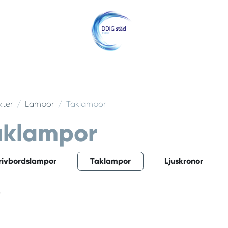
Hem
Om oss
Jobba med oss
Kontakt
Offert
Blogg
kter
Lampor
Taklampor
aklampor
rivbordslampor
Taklampor
Ljuskronor