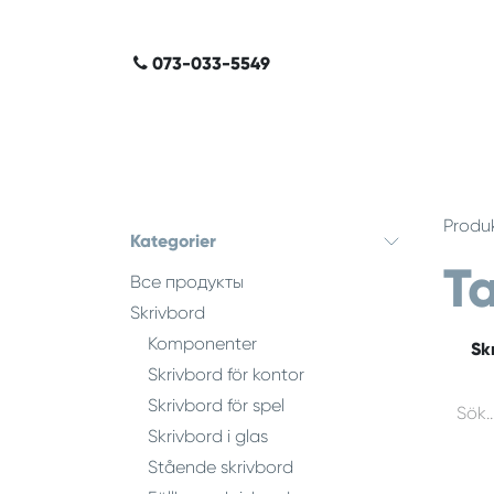
Hoppa till innehåll
​​​​​​​​
073-​0​3​3-​5​549
Produ
Kategorier
T
Все продукты
Skrivbord
Komponenter
Sk
Skrivbord för kontor
Skrivbord för spel
Skrivbord i glas
Stående skrivbord