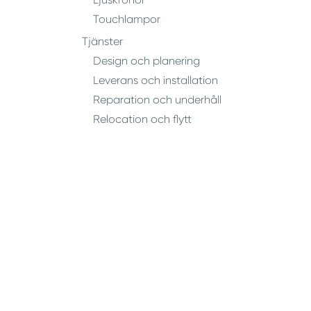
Touchlampor
Tjänster
Design och planering
Leverans och installation
Reparation och underhåll
Relocation och flytt
Multimedia
Verktyg för virtuell design
Verktyg för förstärkt verklighet
Verktyg för utbildning
Vad vi tror