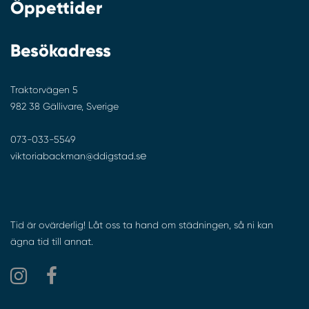
Öppettider
Besökadress
Traktorvägen 5
982 38 Gällivare, Sverige
073-033-5549
e
viktoriabackman@ddigstad.s
Tid är ovärderlig! Låt oss ta hand om städningen, så ni kan
ägna tid till annat.