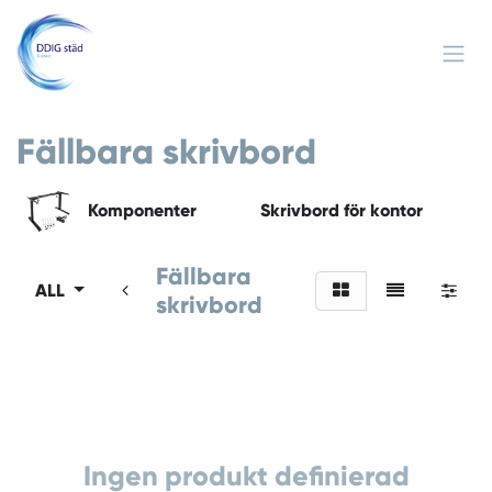
Hoppa till innehåll
Fällbara skrivbord
Komponenter
Skrivbord för kontor
Fällbara
ALL
skrivbord
Ingen produkt definierad