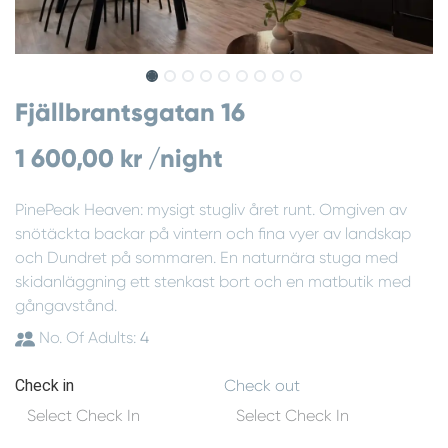
Fjällbrantsgatan 16
1 600,00
kr
/night
PinePeak Heaven: mysigt stugliv året runt. Omgiven av
snötäckta backar på vintern och fina vyer av landskap
och Dundret på sommaren. En naturnära stuga med
skidanläggning ett stenkast bort och en matbutik med
gångavstånd.
No. Of Adults:
4
Check in
Check out